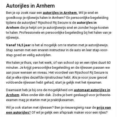
Autorijles in Arnhem
Ben je op zoek naar een
autorijles in Arnhem.
Wil je snel en
goedkoop je rijbewijs halen in Arnhem? En persoonlijke begeleiding
tijdens de autorijles? Rijschool Rij Secure is de
autorijles in
Arnhem
die je helpt om je autorijbewijs snel en zonder hoge kosten
te halen. Professionele en persoonlijke begeleiding bij het halen van je
rijbewijs.
Vanaf 16,5 jaar
is het al mogelijk om te starten met je autorijbewijs.
Stap samen met een ervaren instructeur in de auto en leer stap-voor-
stap goed en veilig autorijden.
We halen je thuis, van het werk, of van school op en een rijles duurt 60
minuten. Je krijgt persoonlijke begeleiding en de rijlessen passen we
aan jouw wensen en niveau. Het voordeel van Rijschool Rij Secure is
dat je elke rijles dezelfde rijinstructeur hebt. Als je voor jouw gevoel
voldoende rijlessen hebt gehad, start je gelijk met het rijexamen.
Daarnaast heb je bij ons de mogelijkheid om
automaat autorijles in
Arnhem
. Alles onder één dak. Zodra je bent geslaagd voor je theorie-
examen mag je starten met je praktijkexamen.
Wil je ook starten met rijlessen? Ben je nieuwsgierig naar de
prijs van
een autorijles
?
Of wil je gelijk een afspraak maken voor een rijles?