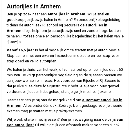
Autorijles in Arnhem
Ben je op zoek naar een
autorijles in Arnhem.
Wil je snel en
goedkoop je rijbewijs halen in Arnhem? En persoonlijke begeleiding
tijdens de autorijles? Rijschool Rij Secure is de
autorijles in
Arnhem
die je helpt om je autorijbewijs snel en zonder hoge kosten
te halen. Professionele en persoonlijke begeleiding bij het halen van je
rijbewijs.
Vanaf 16,5 jaar
is het al mogelijk om te starten met je autorijbewijs.
Stap samen met een ervaren instructeur in de auto en leer stap-voor-
stap goed en veilig autorijden.
We halen je thuis, van het werk, of van school op en een rijles duurt 60
minuten. Je krijgt persoonlijke begeleiding en de rijlessen passen we
aan jouw wensen en niveau. Het voordeel van Rijschool Rij Secure is
dat je elke rijles dezelfde rijinstructeur hebt. Als je voor jouw gevoel
voldoende rijlessen hebt gehad, start je gelijk met het rijexamen.
Daarnaast heb je bij ons de mogelijkheid om
automaat autorijles in
Arnhem
. Alles onder één dak. Zodra je bent geslaagd voor je theorie-
examen mag je starten met je praktijkexamen.
Wil je ook starten met rijlessen? Ben je nieuwsgierig naar de
prijs van
een autorijles
?
Of wil je gelijk een afspraak maken voor een rijles?